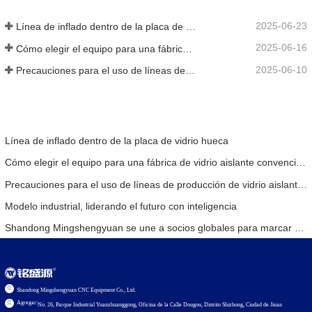
plástico
2030
2025-06-23
Línea de inflado dentro de la placa de vidrio hueca
2025-06-16
Cómo elegir el equipo para una fábrica de vidrio aislante convencional
2025-06-10
Precauciones para el uso de líneas de producción de vidrio aislante totalmente automáticas en verano
Línea de inflado dentro de la placa de vidrio hueca
Cómo elegir el equipo para una fábrica de vidrio aislante convencional
Precauciones para el uso de líneas de producción de vidrio aislante totalmente automáticas en verano
Modelo industrial, liderando el futuro con inteligencia
Shandong Mingshengyuan se une a socios globales para marcar el comienzo de una nueva era en equipos de vidrio aislante.
Shandong Mingshengyuan CNC Equipment Co., Ltd.
Agregar:
No. 26, Parque Industrial Yuanzhuanggong, Oficina de la Calle Dougou, Distrito Shizhong, Ciudad de Jinan