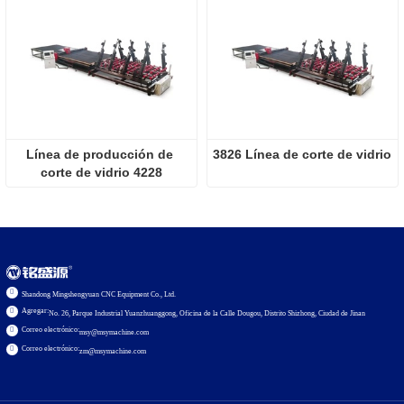
Línea de producción de 
3826 Línea de corte de vidrio
corte de vidrio 4228
Shandong Mingshengyuan CNC Equipment Co., Ltd.
Agregar:
No. 26, Parque Industrial Yuanzhuanggong, Oficina de la Calle Dougou, Distrito Shizhong, Ciudad de Jinan
Correo electrónico:
msy@msymachine.com
Correo electrónico:
zm@msymachine.com