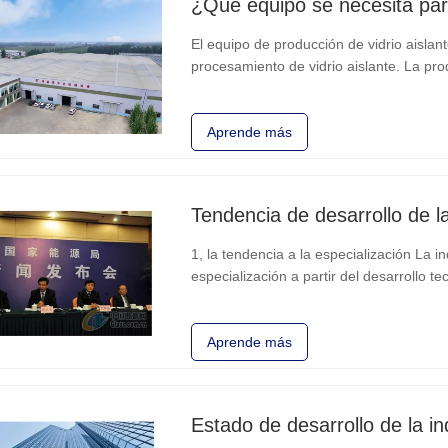
¿Qué equipo se necesita para
El equipo de producción de vidrio aislan
procesamiento de vidrio aislante. La pro
cortadora de vidrio, máquina rectificado
para subir y bajar
Aprende más
Tendencia de desarrollo de la
1, la tendencia a la especialización La i
especialización a partir del desarrollo te
procesamiento de vidrio aislante, en torn
alta gama
Aprende más