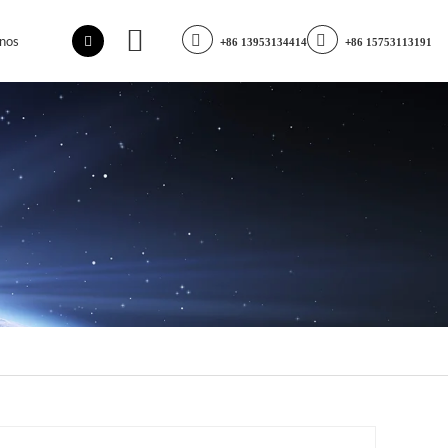
nos
+86 13953134414
+86 15753113191