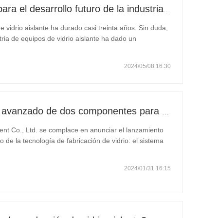
Tres direcciones principales para el desarrollo futuro de la industria de equipos de vidrio aislante
de vidrio aislante ha durado casi treinta años. Sin duda,
stria de equipos de vidrio aislante ha dado un
ducción e imitación de equipos de vidrio aislante, hasta
2024/05/08 16:30
Nuevo lanzamiento: Sellador avanzado de dos componentes para máquinas de vidrio aislante
 Co., Ltd. se complace en anunciar el lanzamiento
 de la tecnología de fabricación de vidrio: el sistema
roducto de vanguardia está diseñado específicamente
2024/01/31 16:15