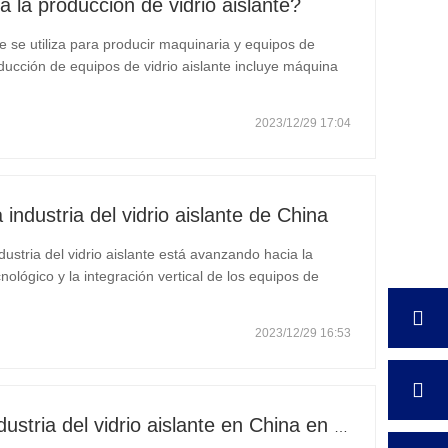
 la producción de vidrio aislante?
te se utiliza para producir maquinaria y equipos de
ducción de equipos de vidrio aislante incluye máquina
ra de vidrio, máquina limpiadora de vidrio, máquina
2023/12/29 17:04
 industria del vidrio aislante de China
ndustria del vidrio aislante está avanzando hacia la
cnológico y la integración vertical de los equipos de
o al marketing, el diseño y el servicio especializados de
2023/12/29 16:53
Estado de desarrollo de la industria del vidrio aislante en China en 2023