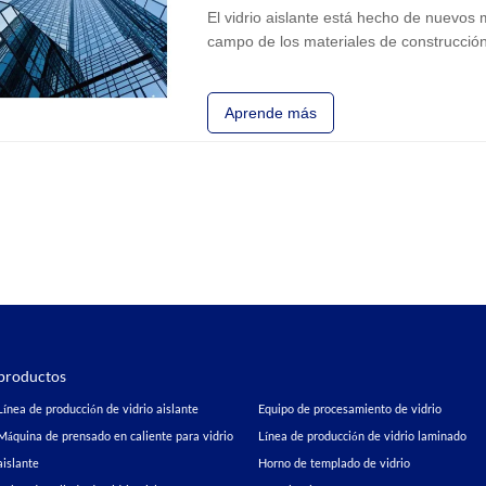
El vidrio aislante está hecho de nuevos 
campo de los materiales de construcción
aislamiento acústico y aislamiento térmi
de materiales de
Aprende más
productos
Línea de producción de vidrio aislante
Equipo de procesamiento de vidrio
Máquina de prensado en caliente para vidrio
Línea de producción de vidrio laminado
aislante
Horno de templado de vidrio