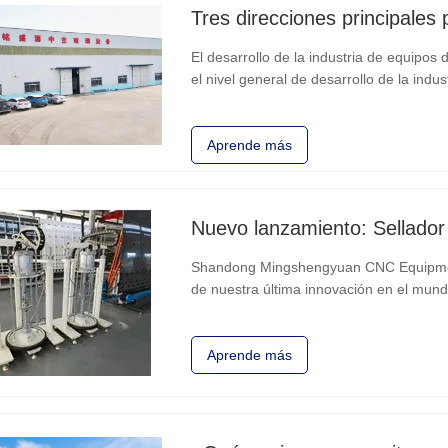
El desarrollo de la industria de equipos 
el nivel general de desarrollo de la indu
importante paso adelante. Desde la intro
la digestión,
Aprende más
Shandong Mingshengyuan CNC Equipment
de nuestra última innovación en el mundo
de sellador de dos componentes. Este p
para su uso en máquinas
Aprende más