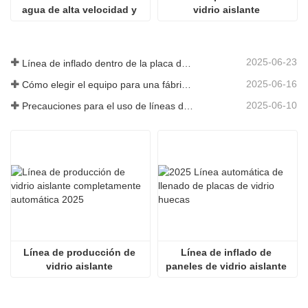
agua de alta velocidad y 
vidrio aislante 
frecuencia variable de 
completamente automática 
doble cabezal CNC de tres 
2025
ejes
2025-06-23
Línea de inflado dentro de la placa de vidrio hueca
2025-06-16
Cómo elegir el equipo para una fábrica de vidrio aislante convencional
2025-06-10
Precauciones para el uso de líneas de producción de vidrio aislante totalmente automáticas en verano
Línea de producción de 
Línea de inflado de 
vidrio aislante 
paneles de vidrio aislante 
completamente automática 
totalmente automática 2536
2025