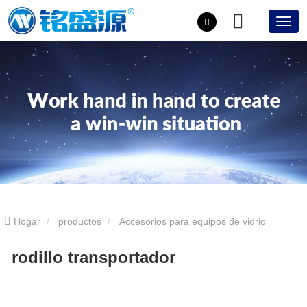
Hogar
productos
Accesorios para equipos de vidrio
rodillo transportador
aislante.
rodillo transportador