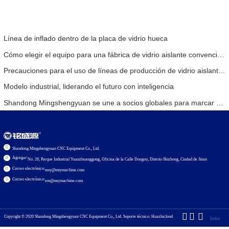
Línea de inflado dentro de la placa de vidrio hueca
Cómo elegir el equipo para una fábrica de vidrio aislante convencional
Precauciones para el uso de líneas de producción de vidrio aislante totalmente automáticas en verano
Modelo industrial, liderando el futuro con inteligencia
Shandong Mingshengyuan se une a socios globales para marcar el comienzo de una nueva era en equipos de vidrio aislante.
Shandong Mingshengyuan CNC Equipment Co., Ltd.
Agregar:
No. 26, Parque Industrial Yuanzhuanggong, Oficina de la Calle Dougou, Distrito Shizhong, Ciudad de Jinan
Correo electrónico:
msy@msymachine.com
Correo electrónico:
zm@msymachine.com
Copyright © 2020
Shandong Mingshengyuan CNC Equipment Co., Ltd.
Soporte técnico: Huazhicloud
Index