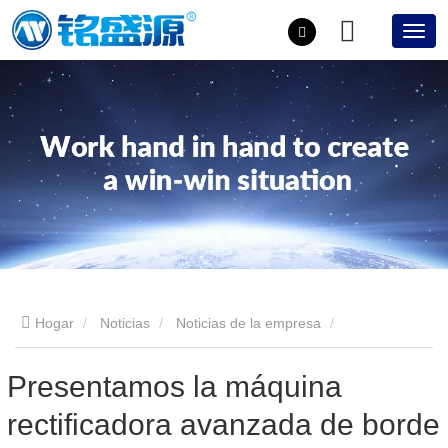
Hogar
Noticias
Noticias de la empresa
Presentamos la máquina rectificadora avanzada de borde
Presentamos la máquina
rectificadora avanzada de borde
recto: una nueva era en el procesamiento de vidrio de precisión