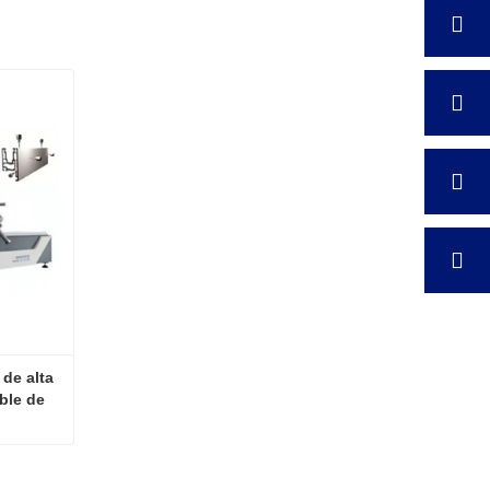
de alta 
ble de 
jes
Fresado de ranuras de agua de alta velocidad y frecuencia variable de doble cabezal CNC de tres ejes