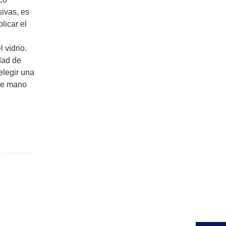
sivas, es
licar el
 vidrio.
dad de
elegir una
 de mano