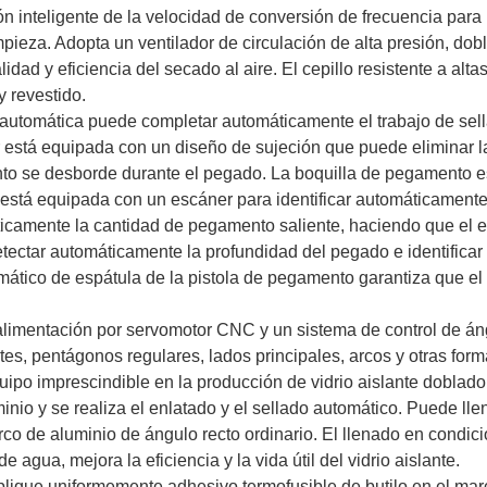
n inteligente de la velocidad de conversión de frecuencia para 
mpieza. Adopta un ventilador de circulación de alta presión, dobl
dad y eficiencia del secado al aire. El cepillo resistente a alta
 revestido.
automática puede completar automáticamente el trabajo de sel
r está equipada con un diseño de sujeción que puede eliminar l
ento se desborde durante el pegado. La boquilla de pegamento 
y está equipada con un escáner para identificar automáticamente
áticamente la cantidad de pegamento saliente, haciendo que el e
tectar automáticamente la profundidad del pegado e identificar
mático de espátula de la pistola de pegamento garantiza que el
a alimentación por servomotor CNC y un sistema de control de á
s, pentágonos regulares, lados principales, arcos y otras form
ipo imprescindible en la producción de vidrio aislante doblado
uminio y se realiza el enlatado y el sellado automático. Puede lle
o de aluminio de ángulo recto ordinario. El llenado en condic
 agua, mejora la eficiencia y la vida útil del vidrio aislante.
plique uniformemente adhesivo termofusible de butilo en el mar