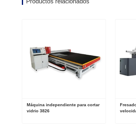
Productos relacionados
Máquina independiente para cortar 
Fresado
vidrio 3826
velocid
frecuen
de tres
Máquina independiente para cortar vidrio 3826