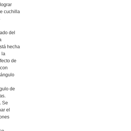
lograr
e cuchilla
s
lado del
a
está hecha
 la
fecto de
 con
 ángulo
ngulo de
as.
. Se
nar el
iones
co