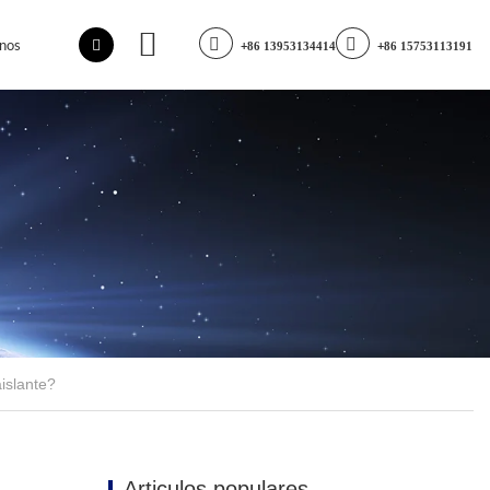
nos
+86 13953134414
+86 15753113191
islante?
Articulos populares