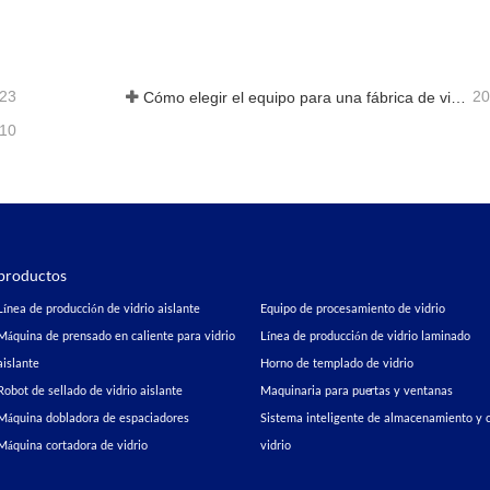
ta ahora
Contacta ahora
-23
20
Cómo elegir el equipo para una fábrica de vidrio aislante convencional
-10
productos
Línea de producción de vidrio aislante
Equipo de procesamiento de vidrio
Máquina de prensado en caliente para vidrio
Línea de producción de vidrio laminado
aislante
Horno de templado de vidrio
Robot de sellado de vidrio aislante
Maquinaria para puertas y ventanas
Máquina dobladora de espaciadores
Sistema inteligente de almacenamiento y c
Máquina cortadora de vidrio
vidrio