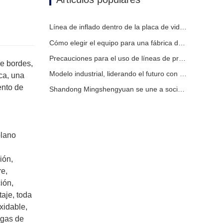
Línea de inflado dentro de la placa de vidrio hueca
Cómo elegir el equipo para una fábrica de vidrio aislante convencional
Precauciones para el uso de líneas de producción de vidrio aislante totalmente automáticas en verano
de bordes,
Modelo industrial, liderando el futuro con inteligencia
ca, una
ento de
Shandong Mingshengyuan se une a socios globales para marcar el comienzo de una nueva era en equipos de vidrio aislante.
plano
ión,
re,
ión,
aje, toda
xidable,
ugas de