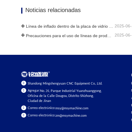
Contacta ahora
Contac
Noticias relacionadas
2025-06
Línea de inflado dentro de la placa de vidrio hueca
2025-06
Precauciones para el uso de líneas de producción de vidrio aislante totalmente automáticas en verano
Shandong Mingshengyuan CNC Equipment Co., Ltd.
Agregar:
No. 26, Parque Industrial Yuanzhuanggong,
Oficina de la Calle Dougou, Distrito Shizhong,
Ciudad de Jinan
Correo electrónico:
msy@msymachine.com
Correo electrónico:
zm@msymachine.com