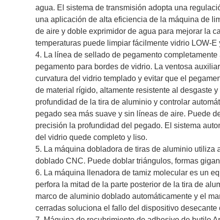
agua. El sistema de transmisión adopta una regulació
una aplicación de alta eficiencia de la máquina de li
de aire y doble exprimidor de agua para mejorar la cali
temperaturas puede limpiar fácilmente vidrio LOW-E y
4. La línea de sellado de pegamento completamente 
pegamento para bordes de vidrio. La ventosa auxilia
curvatura del vidrio templado y evitar que el pegam
de material rígido, altamente resistente al desgaste 
profundidad de la tira de aluminio y controlar autom
pegado sea más suave y sin líneas de aire. Puede de
precisión la profundidad del pegado. El sistema auto
del vidrio quede completo y liso.
5. La máquina dobladora de tiras de aluminio utiliz
doblado CNC. Puede doblar triángulos, formas gigante
6. La máquina llenadora de tamiz molecular es un equ
perfora la mitad de la parte posterior de la tira de al
marco de aluminio doblado automáticamente y el marc
cerradas soluciona el fallo del dispositivo desecante de
7. Máquina de recubrimiento de adhesivo de butilo A