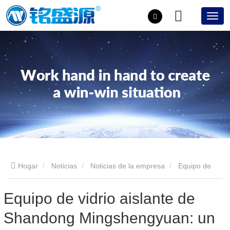
Hogar
Noticias
Noticias de la empresa
Equipo de
vidrio aislante de Shandong Mingshengyuan: un motor potente
Equipo de vidrio aislante de
Shandong Mingshengyuan: un
para el cambio de la industria