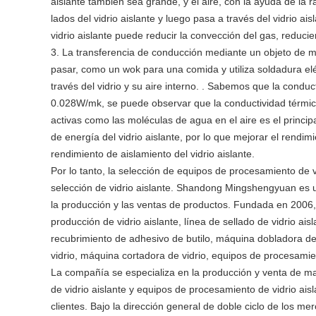
aislante también sea grande, y el aire, con la ayuda de la 
lados del vidrio aislante y luego pasa a través del vidrio a
vidrio aislante puede reducir la convección del gas, reduci
3. La transferencia de conducción mediante un objeto de mo
pasar, como un wok para una comida y utiliza soldadura eléc
través del vidrio y su aire interno. . Sabemos que la conduc
0.028W/mk, se puede observar que la conductividad térmica 
activas como las moléculas de agua en el aire es el princip
de energía del vidrio aislante, por lo que mejorar el rendimi
rendimiento de aislamiento del vidrio aislante.
Por lo tanto, la selección de equipos de procesamiento de v
selección de vidrio aislante. Shandong Mingshengyuan es un 
la producción y las ventas de productos. Fundada en 2006, 
producción de vidrio aislante, línea de sellado de vidrio ais
recubrimiento de adhesivo de butilo, máquina dobladora de
vidrio, máquina cortadora de vidrio, equipos de procesami
La compañía se especializa en la producción y venta de maq
de vidrio aislante y equipos de procesamiento de vidrio aisl
clientes. Bajo la dirección general de doble ciclo de los m