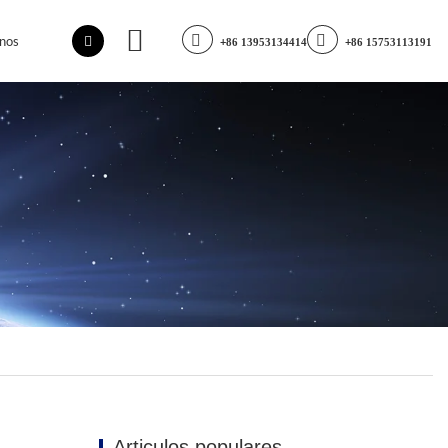
nos
+86 13953134414
+86 15753113191
Articulos populares