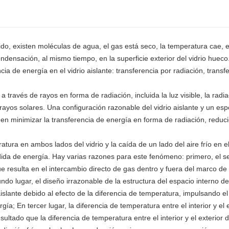
do, existen moléculas de agua, el gas está seco, la temperatura cae, el
ensación, al mismo tiempo, en la superficie exterior del vidrio hueco
a de energía en el vidrio aislante: transferencia por radiación, transf
 través de rayos en forma de radiación, incluida la luz visible, la radi
los rayos solares. Una configuración razonable del vidrio aislante y un es
den minimizar la transferencia de energía en forma de radiación, reduc
tura en ambos lados del vidrio y la caída de un lado del aire frío en e
rdida de energía. Hay varias razones para este fenómeno: primero, el se
ue resulta en el intercambio directo de gas dentro y fuera del marco de 
do lugar, el diseño irrazonable de la estructura del espacio interno del
aislante debido al efecto de la diferencia de temperatura, impulsando el
ía; En tercer lugar, la diferencia de temperatura entre el interior y el 
ltado que la diferencia de temperatura entre el interior y el exterior de