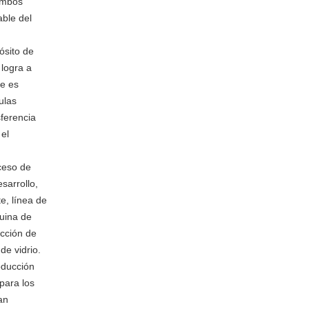
 ambos
able del
ósito de
 logra a
re es
ulas
sferencia
 el
oceso de
sarrollo,
e, línea de
quina de
ucción de
de vidrio.
oducción
 para los
an