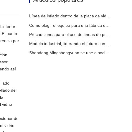
Línea de inflado dentro de la placa de vidrio hueca
Cómo elegir el equipo para una fábrica de vidrio aislante convencional
 interior
. El punto
Precauciones para el uso de líneas de producción de vidrio aislante totalmente automáticas en verano
erencia por
Modelo industrial, liderando el futuro con inteligencia
Shandong Mingshengyuan se une a socios globales para marcar el comienzo de una nueva era en equipos de vidrio aislante.
ación
pesor
iendo así
l lado
llado del
la
 vidrio
exterior de
l vidrio