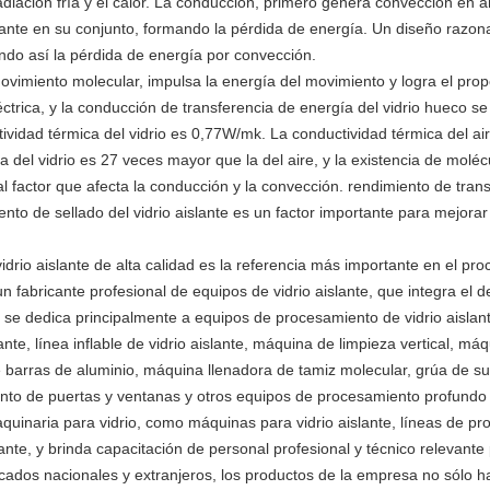
radiación fría y el calor. La conducción, primero genera convección en
islante en su conjunto, formando la pérdida de energía. Un diseño razon
endo así la pérdida de energía por convección.
vimiento molecular, impulsa la energía del movimiento y logra el prop
trica, y la conducción de transferencia de energía del vidrio hueco se
tividad térmica del vidrio es 0,77W/mk. La conductividad térmica del ai
del vidrio es 27 veces mayor que la del aire, y la existencia de moléc
al factor que afecta la conducción y la convección. rendimiento de tran
ento de sellado del vidrio aislante es un factor importante para mejorar
idrio aislante de alta calidad es la referencia más importante en el pr
fabricante profesional de equipos de vidrio aislante, que integra el de
se dedica principalmente a equipos de procesamiento de vidrio aislant
lante, línea inflable de vidrio aislante, máquina de limpieza vertical, má
 barras de aluminio, máquina llenadora de tamiz molecular, grúa de s
ento de puertas y ventanas y otros equipos de procesamiento profundo 
uinaria para vidrio, como máquinas para vidrio aislante, líneas de pr
ante, y brinda capacitación de personal profesional y técnico relevante
ercados nacionales y extranjeros, los productos de la empresa no sólo h