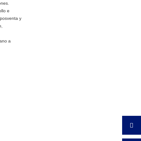
ones.
llo e
 posventa y
o,
mano a