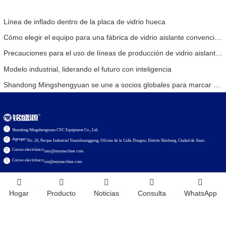
Línea de inflado dentro de la placa de vidrio hueca
Cómo elegir el equipo para una fábrica de vidrio aislante convencional
Precauciones para el uso de líneas de producción de vidrio aislante totalmente automáticas en verano
Modelo industrial, liderando el futuro con inteligencia
Shandong Mingshengyuan se une a socios globales para marcar el comienzo de una nueva era en equipos de vidrio aislante.
Shandong Mingshengyuan CNC Equipment Co., Ltd.
Agregar:
No. 26, Parque Industrial Yuanzhuanggong, Oficina de la Calle Dougou, Distrito Shizhong, Ciudad de Jinan
Correo electrónico:
msy@msymachine.com
Correo electrónico:
zm@msymachine.com
Hogar
Producto
Noticias
Consulta
WhatsApp
Copyright © 2020
Shandong Mingshengyuan CNC Equipment Co., Ltd.
Soporte técnico: Huazhicloud
Index