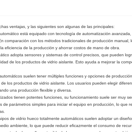
chas ventajas, y las siguientes son algunas de las principales:
e automático está equipado con tecnología de automatización avanzada,
 En comparación con los métodos tradicionales de producción manual, 
 eficiencia de la producción y ahorrar costos de mano de obra.
omático adopta sensores y sistemas de control precisos, que pueden log
ilidad de los productos de vidrio aislante. Esto ayuda a mejorar la compe
e automáticos suelen tener múltiples funciones y opciones de producció
 de los productos de vidrio aislante. Los usuarios pueden elegir difere
ndo una producción flexible y diversa.
tizados tienen potentes funciones, su funcionamiento suele ser muy sen
es de parámetros simples para iniciar el equipo en producción, lo que 
as.
uipos de vidrio hueco totalmente automáticos suelen adoptar un diseño
medio ambiente, lo que puede reducir eficazmente el consumo de recur