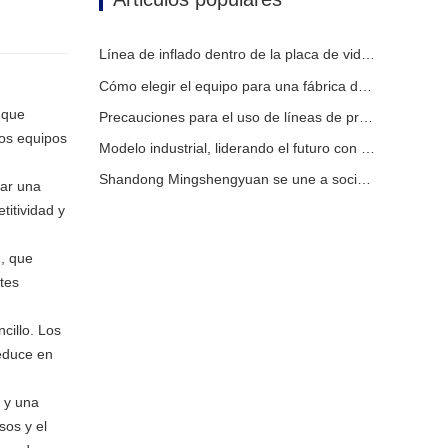
Línea de inflado dentro de la placa de vidrio hueca
Cómo elegir el equipo para una fábrica de vidrio aislante convencional
 que
Precauciones para el uso de líneas de producción de vidrio aislante totalmente automáticas en verano
los equipos
Modelo industrial, liderando el futuro con inteligencia
Shandong Mingshengyuan se une a socios globales para marcar el comienzo de una nueva era en equipos de vidrio aislante.
rar una
titividad y
n, que
ntes
cillo. Los
reduce en
 y una
sos y el