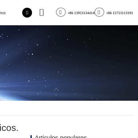
nos
+86 13953134414
+86 15753113191
icos.
Articulos populares