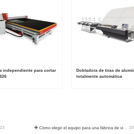
 independiente para cortar 
Dobladora de tiras de alumin
3826
totalmente automática
Máquina independiente para cortar vidrio 3826
ta ahora
Contacta ahora
-23
20
Cómo elegir el equipo para una fábrica de vidrio aislante convencional