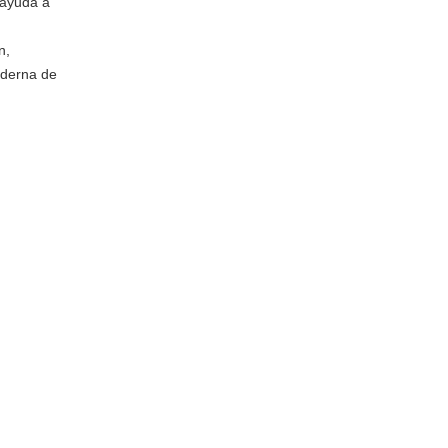
 ayuda a
n,
moderna de